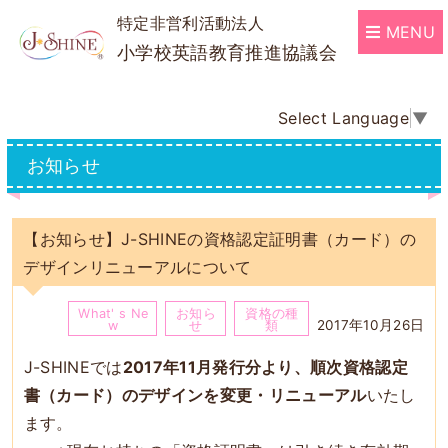
特定非営利活動法人
MENU
小学校英語教育推進協議会
Select Language
▼
お知らせ
【お知らせ】J-SHINEの資格認定証明書（カード）の
デザインリニューアルについて
What' s Ne
お知ら
資格の種
2017年10月26日
w
せ
類
J-SHINEでは
2017年11月発行分より、順次資格認定
書（カード）のデザインを変更・リニューアル
いたし
ます。