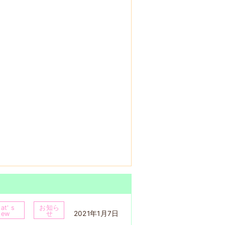
at' s
お知ら
2021年1月7日
New
せ