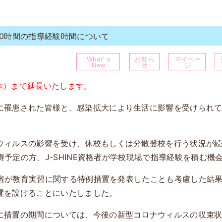
50時間の指導経験時間について
What' s
お知ら
マイペー
New
せ
ジ
（木）まで延長いたします。
に罹患された皆様と、感染拡大により生活に影響を受けられ
。
ウィルスの影響を受け、休校もしくは分散登校を行う状況が
取得予定の方、J-SHINE資格者が学校現場で指導経験を積む
科学省が教育実習に関する特例措置を発表したことも考慮した結
置を設けることにいたしました。
に措置の期間については、今後の新型コロナウィルスの収束