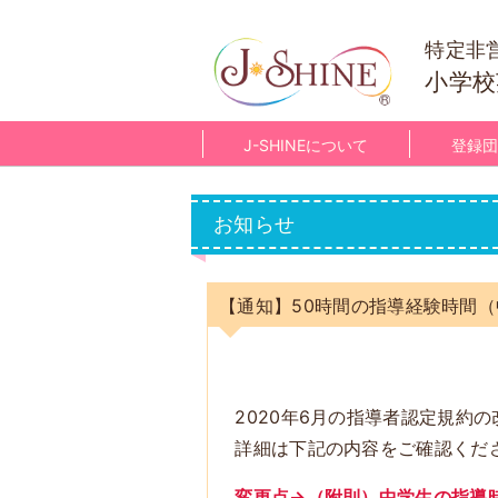
特定非
小学校
J-SHINEについて
登録団
お知らせ
【通知】50時間の指導経験時間
2020年6月の指導者認定規約
詳細は下記の内容をご確認くだ
変更点→（附則）中学生の指導時間