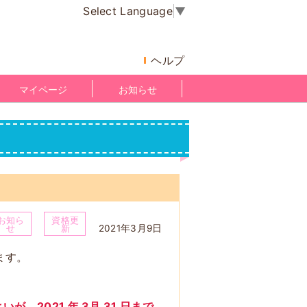
Select Language
▼
ヘルプ
マイページ
お知らせ
お知ら
資格更
2021年3月9日
せ
新
ます。
、2021 年 3月 31 日まで