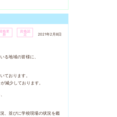
資格更
資格認
2021年2月8日
新
定
ている地域の皆様に、
続いております。
機会が減少しております。
果、
状況、並びに学校現場の状況を鑑