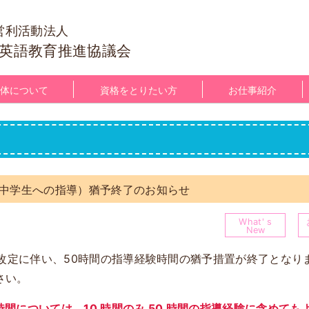
営利活動法人
英語教育推進協議会
体について
資格をとりたい方
お仕事紹介
（中学生への指導）猶予終了のお知らせ
What' s
New
の改定に伴い、50時間の指導経験時間の猶予措置が終了となり
さい。
については、10 時間のみ 50 時間の指導経験に含めてもよいが