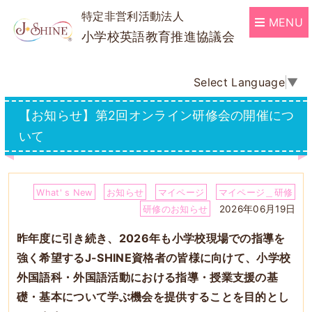
特定非営利活動法人
MENU
小学校英語教育推進協議会
Select Language
▼
【お知らせ】第2回オンライン研修会の開催につ
いて
What' s New
お知らせ
マイページ
マイページ＿研修
2026年06月19日
研修のお知らせ
昨年度に引き続き、2026年も小学校現場での指導を
強く希望するJ-SHINE資格者の皆様に向けて、小学校
外国語科・外国語活動における指導・授業支援の基
礎・基本について学ぶ機会を提供することを目的とし