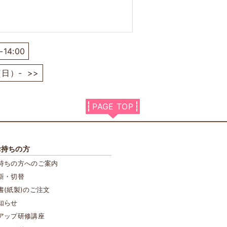
4:00
（日）-
>>
PAGE TOP
お持ちの方
持ちの方へのご案内
新・切替
書(紙製)のご注文
知らせ
アップ研修講座