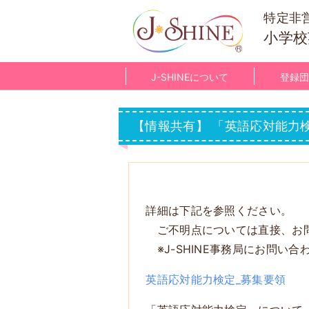
特定非
小学校
J-SHINEについて
登録団
【情報共有】 「英語応対能力
詳細は下記を参照ください。
ご不明点については直接、お問
※J-SHINE事務局にお問い
英語応対能力検定_募集要領